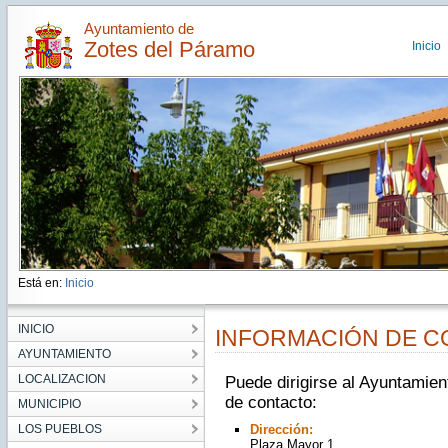
Ayuntamiento de
Zotes del Páramo
Inicio
Está en:
Inicio
INICIO
INFORMACIÓN DE 
AYUNTAMIENTO
LOCALIZACION
Puede dirigirse al Ayuntamien
de contacto:
MUNICIPIO
LOS PUEBLOS
Dirección:
Plaza Mayor 1.